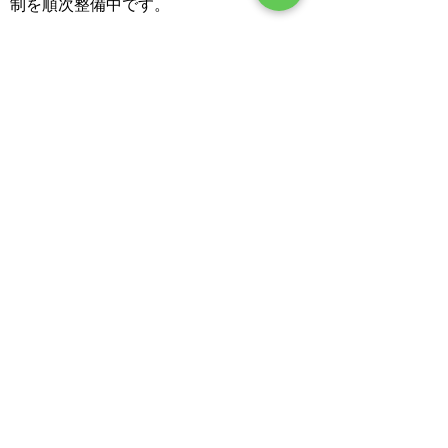
制を順次整備中です。
・放射線部門
・お知らせ
・求人情報
・リハビリ部門
・初めて受診される方へ
・スタッフブログ
・アクセス
​〒００６ー０００３
札幌市手稲区西宮の沢３条１丁目１２番２０号