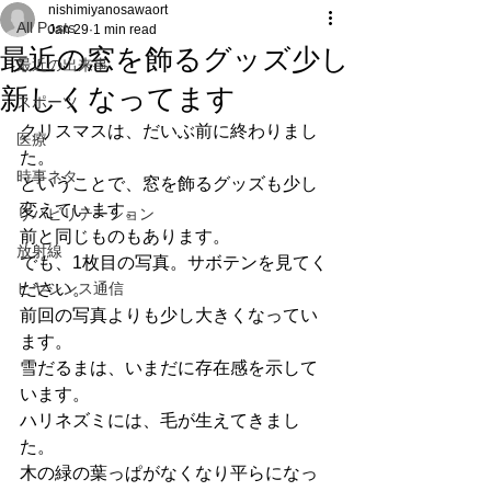
nishimiyanosawaort
All Posts
Jan 29
1 min read
最近の窓を飾るグッズ少し
最近の出来事
新しくなってます
スポーツ
クリスマスは、だいぶ前に終わりまし
医療
た。
時事ネタ
ということで、窓を飾るグッズも少し
変えています。
リハビリテーション
前と同じものもあります。
放射線
でも、1枚目の写真。サボテンを見てく
ヒヤシンス通信
ださい。
前回の写真よりも少し大きくなってい
ます。
雪だるまは、いまだに存在感を示して
います。
ハリネズミには、毛が生えてきまし
た。
木の緑の葉っぱがなくなり平らになっ