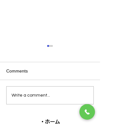
Comments
ヒヤシンス通信Ver2
ヒヤシンス通信Ve
Write a comment...
・ホーム
・院長紹介